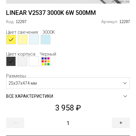
линдрические
еугольные
альные
альные
Заглушк
Закладн
LINEAR V2537 3000K 6W 500MM
огоугольные
ловые
огоугольные
Код:
Артикул:
12297
12297
мбообразные
сикс
образные
Цвет свечения:
3000K
гзагообразные
лако
образные
тви
евер
образные
Цвет корпуса:
Черный
образные
б
Размеры:
образные
образные
25х37х474 мм
образные
образные
ВСЕ ХАРАКТЕРИСТИКИ
3 958
—
+