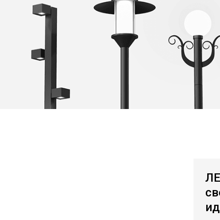
ЛЕ
св
ид