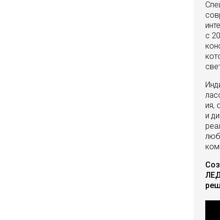
Спе
сов
инт
с 2
кон
кот
све
Инд
лас
ия,
и д
реа
люб
ком
Соз
ЛЕД
реш