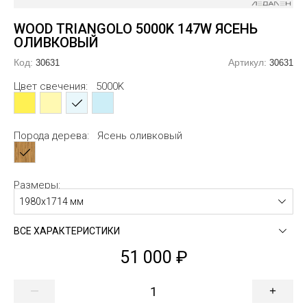
линдрические
еугольные
альные
альные
Заглушк
Закладн
WOOD TRIANGOLO 5000K 147W ЯСЕНЬ
огоугольные
ловые
огоугольные
ОЛИВКОВЫЙ
мбообразные
сикс
образные
Код:
Артикул:
30631
30631
Цвет свечения:
5000K
гзагообразные
лако
образные
тви
евер
образные
Порода дерева:
Ясень оливковый
образные
б
образные
образные
Размеры:
1980х1714 мм
образные
образные
ВСЕ ХАРАКТЕРИСТИКИ
51 000
—
+