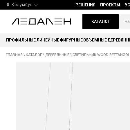
Колумбус
РЕШЕНИЯ
ПРОЕКТЫ
У
КАТАЛОГ
ПРОФИЛЬНЫЕ
ЛИНЕЙНЫЕ
ФИГУРНЫЕ
ОБЪЕМНЫЕ
ДЕРЕВЯНН
ГЛАВНАЯ
\
КАТАЛОГ
\
ДЕРЕВЯННЫЕ
\
СВЕТИЛЬНИК WOOD RETTANGOLO