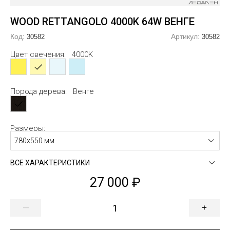
линдрические
еугольные
альные
альные
Заглушк
Закладн
WOOD RETTANGOLO 4000K 64W ВЕНГЕ
огоугольные
ловые
огоугольные
Код:
Артикул:
30582
30582
мбообразные
сикс
образные
Цвет свечения:
4000K
гзагообразные
лако
образные
тви
евер
образные
Порода дерева:
Венге
образные
б
Размеры:
образные
образные
780х550 мм
образные
образные
ВСЕ ХАРАКТЕРИСТИКИ
27 000
—
+