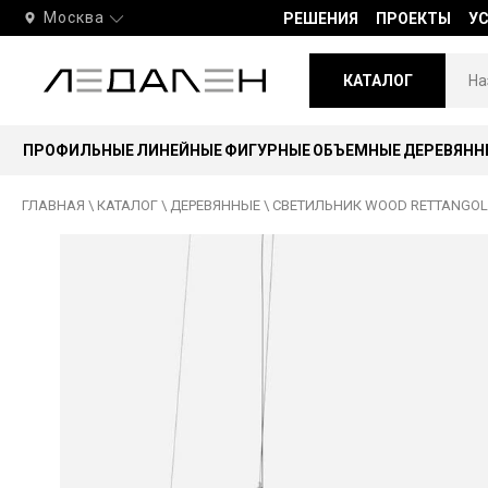
Москва
РЕШЕНИЯ
ПРОЕКТЫ
У
КАТАЛОГ
ПРОФИЛЬНЫЕ
ЛИНЕЙНЫЕ
ФИГУРНЫЕ
ОБЪЕМНЫЕ
ДЕРЕВЯНН
ГЛАВНАЯ
\
КАТАЛОГ
\
ДЕРЕВЯННЫЕ
\
СВЕТИЛЬНИК WOOD RETTANGOLO