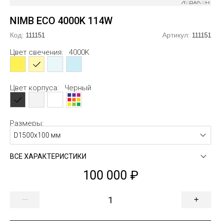
линдрические
еугольные
альные
альные
Заглушк
Закладн
NIMB ECO 4000K 114W
огоугольные
ловые
огоугольные
Код:
Артикул:
111151
111151
мбообразные
сикс
образные
Цвет свечения:
4000K
гзагообразные
лако
образные
тви
евер
образные
Цвет корпуса:
Черный
образные
б
Размеры:
образные
образные
D1500х100 мм
образные
образные
ВСЕ ХАРАКТЕРИСТИКИ
100 000
—
+