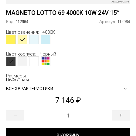
линдрические
еугольные
альные
альные
Заглушк
Закладн
MAGNETO LOTTO 69 4000K 10W 24V 15°
огоугольные
ловые
огоугольные
Код:
Артикул:
112964
112964
мбообразные
сикс
образные
Цвет свечения:
4000K
гзагообразные
лако
образные
тви
евер
образные
Цвет корпуса:
Черный
образные
б
Размеры:
образные
образные
D69х71 мм
ВСЕ ХАРАКТЕРИСТИКИ
образные
образные
7 146
—
+
В КОРЗИНУ