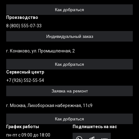
линдрические
еугольные
альные
альные
Заглушк
Закладн
Как добраться
огоугольные
ловые
огоугольные
Производство
8 (800) 555-07-33
мбообразные
сикс
образные
Индивидуальный заказ
гзагообразные
лако
образные
г. Конаково, ул. Промышленная, 2
тви
евер
образные
Как добраться
образные
б
Сервисный центр
образные
образные
+7 (926) 552-55-54
Заявка на ремонт
образные
образные
г. Москва, Лихоборская набережная, 11с9
Как добраться
График работы
Подпишитесь на нас
пн-пт с 09:00 до 18:00